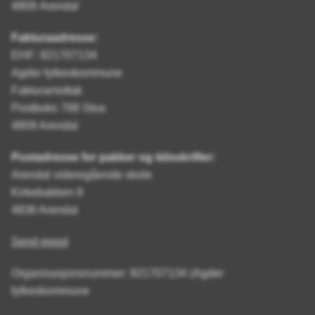
4809 Arendal
Fakturaadresse:
EHF: 921707134
Agder fylkeskommune
Fakturamottak
Postboks 788 Stoa
4809 Arendal
Postadresse for pakker og tidsskrifter:
Arendal videregående skole
Kirkebakken 8
4836 Arendal
Send epost
Organisasjonsnummer: 921707134 (Agder
fylkeskommune