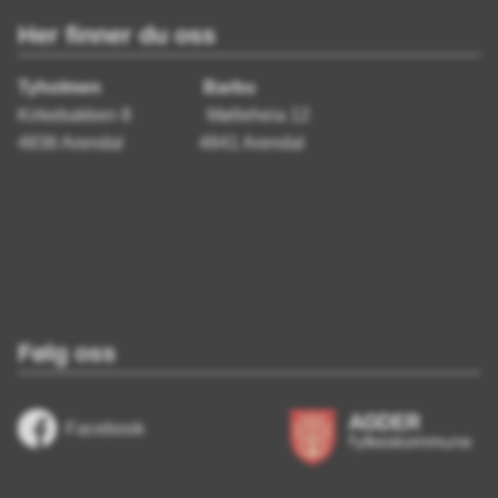
Her finner du oss
Tyholmen Barbu
Kirkebakken 8 Mølleheia 12
4836 Arendal 4841 Arendal
Følg oss
Facebook