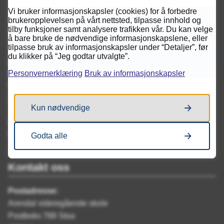
Vi bruker informasjonskapsler (cookies) for å forbedre
brukeropplevelsen på vårt nettsted, tilpasse innhold og
tilby funksjoner samt analysere trafikken vår. Du kan velge
å bare bruke de nødvendige informasjonskapslene, eller
tilpasse bruk av informasjonskapsler under “Detaljer”, før
du klikker på “Jeg godtar utvalgte”.
Servicetorget
Personvernerklæring
Bruk av informasjonskapsler
Telefon
37 00 02 00
Kun nødvendige
Åpningstider
Mandag - Fredag kl. 08:00 - 15:30
Godta alle
Kontakt oss
Postadresse:
Arendal videregående skole
Postboks 788 Stoa