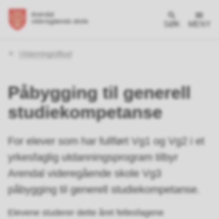
SØK
MENY
Du
Utdanningstilbud
er
her:
Påbygging til generell
studiekompetanse
For elever som har fullført Vg1 og Vg2 i et
yrkesfaglig utdanningsprogram tilbyr
Arendal videregående skole Vg3
påbygging til generell studiekompetanse.
Elevene studerer dette året fellesfagene