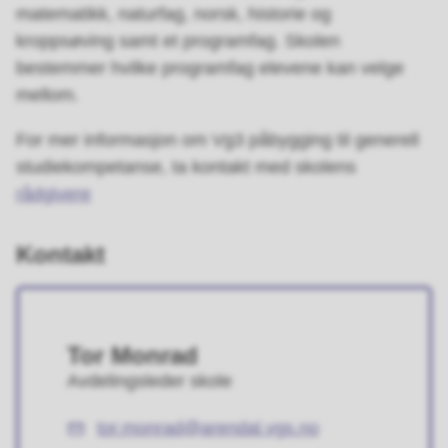
matematikk, naturfag, norsk, historie og
kroppsøving samt et programfag. Skolen
bestemmer hvilke programfag elevene kan velge
mellom.
For mer informasjon om Vg3 påbygging til generell
studiekompetanse, ta kontakt med skolens
rådgivere
Kontakt
Tor Monrad
Avdelingsleder skole
tor.monrad@arendal.vgs.no
E-