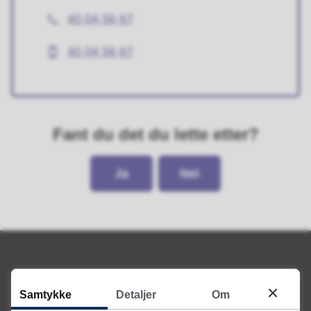
post
40 04 56 67
Telefon
40 04 56 67
Mobil
Fant du det du lette etter?
Ja
Nei
Samtykke
Detaljer
Om