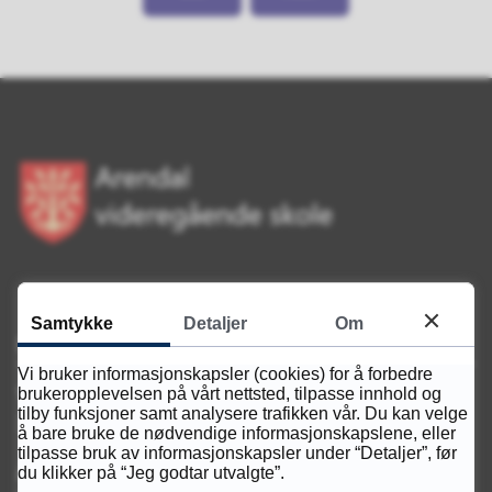
Samtykke
Detaljer
Om
Servicetorget
Vi bruker informasjonskapsler (cookies) for å forbedre
brukeropplevelsen på vårt nettsted, tilpasse innhold og
Telefon
tilby funksjoner samt analysere trafikken vår. Du kan velge
37 00 02 00
å bare bruke de nødvendige informasjonskapslene, eller
tilpasse bruk av informasjonskapsler under “Detaljer”, før
du klikker på “Jeg godtar utvalgte”.
Åpningstider