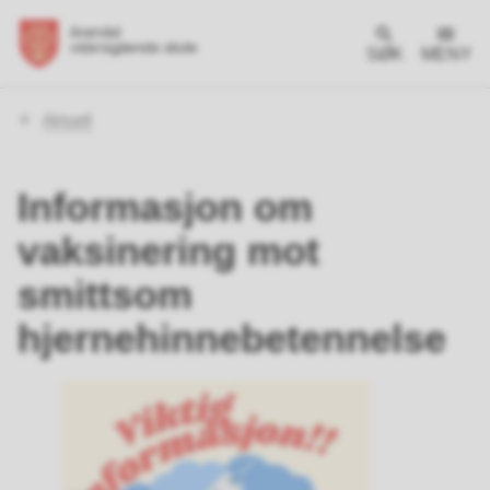
SØK
MENY
Du
Aktuelt
er
her:
Informasjon om
vaksinering mot
smittsom
hjernehinnebetennelse