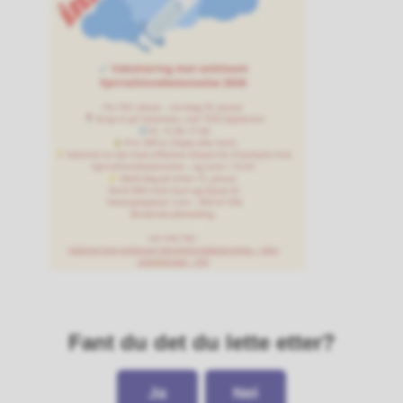
Fant du det du lette etter?
Ja
Nei