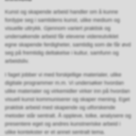
Kunst og skapende arbeid handler om å kunne
fordype seg i samtidens kunst, ulike medium og
visuelle uttrykk. Gjennom variert praktisk og
undersøkende arbeid får elevene videreutviklet
egne skapende ferdigheter, samtidig som de får øvd
seg på fremtidig deltakelse i kultur, samfunn og
arbeidsliv.
I faget jobber vi med forskjellige materialer, ulike
digitale programmer m.m. Vi undersøker hvordan
ulike materialer og virkemidler virker inn på hvordan
visuell kunst kommuniserer og skaper mening. Eget
praktisk arbeid med skapende og utforskende
metoder står sentralt. Å oppleve, tolke, analysere og
presentere eget og andres kunstneriske arbeid i
ulike kontekster er et annet sentralt tema.