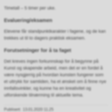
Timetall – 5 timer per uke.
Evaluering/eksamen
Elevene får standpunktkarakter i fagene, og de kan
trekkes ut til to dagers praktisk eksamen.
Forutsetninger for å ta faget
Det kreves ingen forkunnskap for å begynne på
Kunst og skapende arbeid, men det er en fordel å
være nysgjerrig på hvordan kunsten fungerer som
et uttrykk for samtiden, ha et ønsket om å finne nye
innfallsvinkler, og kunne ha en kreativitet og
utforskende tilnærming til aktuelle tema.
Publisert
13.01.2020 11.25