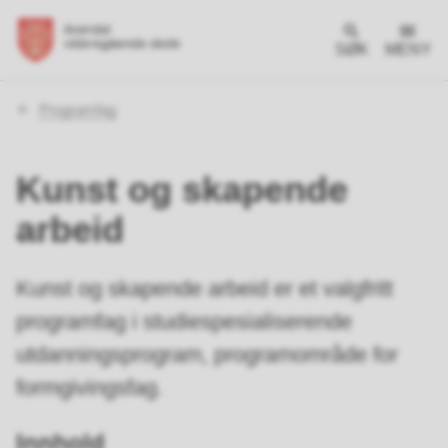
SØK
MENY
Du
Programfag
er
her:
Kunst og skapende
arbeid
Kunst og skapende arbeid er et valgfritt
programfag i studiespesialiserende
utdanningsprogram, programområde for
formgivingsfag.
Innhold