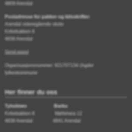
4809 Arendal
Postadresse for pakker og tidsskrifter:
Arendal videregående skole
Kirkebakken 8
4836 Arendal
Send epost
Organisasjonsnummer: 921707134 (Agder
fylkeskommune
Her finner du oss
Tyholmen Barbu
Kirkebakken 8 Mølleheia 12
4836 Arendal 4841 Arendal