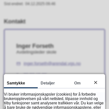
Sist endret
04.12.2025 09.46
Kontakt
Inger Forseth
Avdelingsleder skole
inger.forseth@arendal.vgs.no
E-
post
90 50 15 90
Telefon
Samtykke
Detaljer
Om
90 50 15 90
Mobil
Vi bruker informasjonskapsler (cookies) for å forbedre
brukeropplevelsen på vårt nettsted, tilpasse innhold og
tilby funksjoner samt analysere trafikken vår. Du kan velge
å bare bruke de nødvendige informasjonskapslene, eller