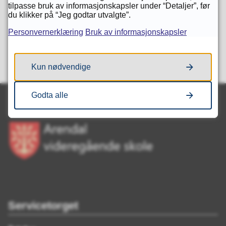
tilpasse bruk av informasjonskapsler under “Detaljer”, før
Fant du det du lette etter?
du klikker på “Jeg godtar utvalgte”.
Personvernerklæring
Bruk av informasjonskapsler
Ja
Nei
Kun nødvendige
Godta alle
Servicetorget