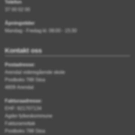
Telefon
37 00 02 00
Åpningstider
Mandag - Fredag kl. 08:00 - 15:30
Kontakt oss
Postadresse:
Arendal videregående skole
Postboks 788 Stoa
4809 Arendal
Fakturaadresse:
EHF: 921707134
Agder fylkeskommune
Fakturamottak
Postboks 788 Stoa