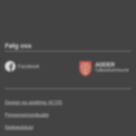
Følg oss
Facebook
Design og utvikling: ACOS
Personvernombudet
Nettstedskart