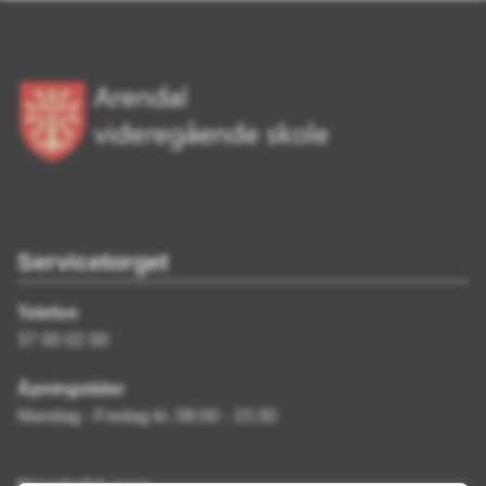
Servicetorget
Telefon
37 00 02 00
Åpningstider
Mandag - Fredag kl. 08:00 - 15:30