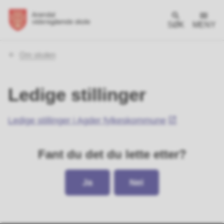
SØK
MENY
Du
Om skolen
er
her:
Ledige stillinger
Ledige stillinger i Agder fylkeskommune
Fant du det du lette etter?
Ja
Nei