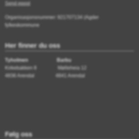
Send epost
Organisasjonsnummer: 921707134 (Agder
fylkeskommune
Her finner du oss
Tyholmen Barbu
Kirkebakken 8 Mølleheia 12
4836 Arendal 4841 Arendal
Følg oss