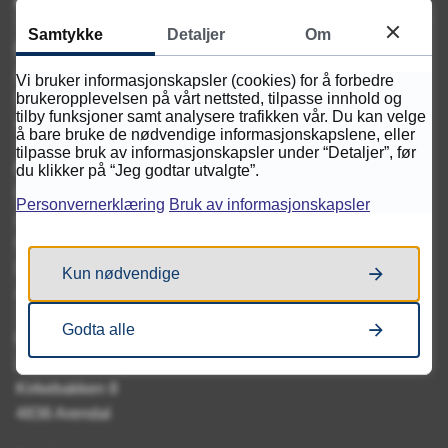
Kontakt oss
Samtykke
Detaljer
Om
Postadresse:
Arendal videregående skole
Vi bruker informasjonskapsler (cookies) for å forbedre
brukeropplevelsen på vårt nettsted, tilpasse innhold og
Postboks 788 Stoa
tilby funksjoner samt analysere trafikken vår. Du kan velge
4809 Arendal
å bare bruke de nødvendige informasjonskapslene, eller
tilpasse bruk av informasjonskapsler under “Detaljer”, før
Fakturaadresse:
du klikker på “Jeg godtar utvalgte”.
EHF: 921707134
Personvernerklæring
Bruk av informasjonskapsler
Agder fylkeskommune
Fakturamottak
Postboks 788 Stoa
Kun nødvendige
4809 Arendal
Godta alle
Postadresse for pakker og tidsskrifter:
Arendal videregående skole
Kirkebakken 8
4836 Arendal